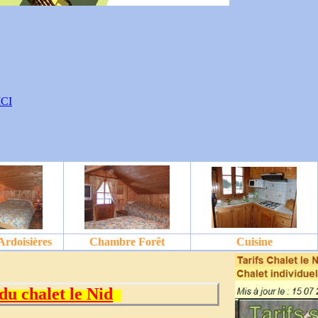
ICI
rdoisières
Chambre Forêt
Cuisine
du chalet le Nid