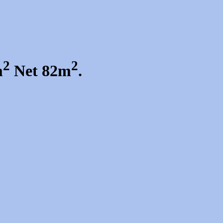
2
2
m
Net 82m
.