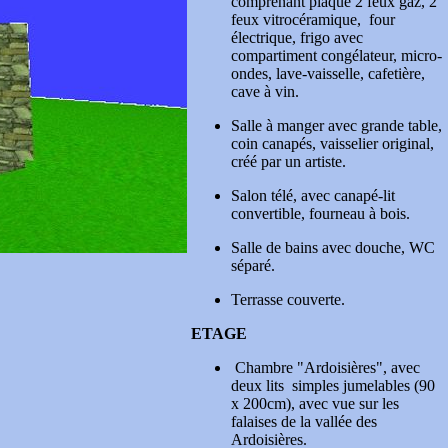
comprenant plaque 2 feux gaz, 2
feux vitrocéramique, four
électrique, frigo avec
compartiment congélateur, micro-
ondes, lave-vaisselle, cafetière,
cave à vin.
Salle à manger avec grande table,
coin canapés, vaisselier original,
créé par un artiste.
Salon télé, avec
canapé-lit
convertible, fourneau à bois.
Salle de bains avec douche, WC
séparé.
Terrasse couverte.
ETAGE
Chambre "Ardoisières", avec
deux lits
simples jumelables (90
x 200cm), avec vue sur les
falaises de la vallée des
Ardoisières.