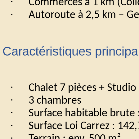
·
Commerces à 1 km (Coll
·
Autoroute à 2,5 km – G
Caractéristiques principa
·
Chalet 7 pièces + Studi
·
3 chambres
·
Surface habitable brute 
·
Surface Loi Carrez : 142
·