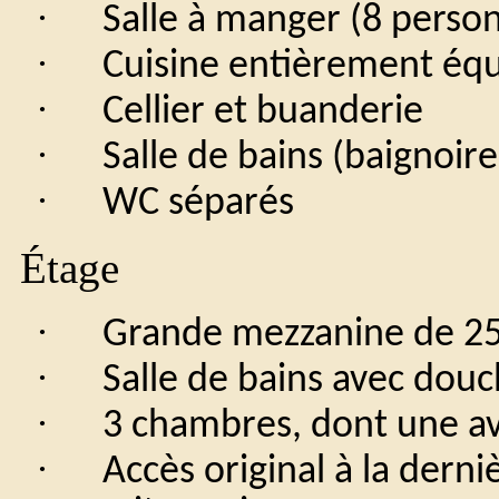
·
Salle à manger (8 perso
·
Cuisine entièrement éq
·
Cellier et buanderie
·
Salle de bains (baignoir
·
WC séparés
Étage
·
Grande mezzanine de 25 
·
Salle de bains avec dou
·
3 chambres, dont une ave
·
Accès original à la dern